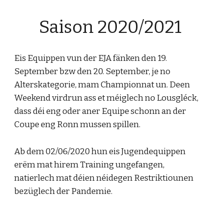
Saison 2020/2021
Eis Equippen vun der EJA fänken den 19. 
September bzw den 20. September, je no 
Alterskategorie, mam Championnat un. Deen 
Weekend virdrun ass et méiglech no Lousgléck, 
dass déi eng oder aner Equipe schonn an der 
Coupe eng Ronn mussen spillen. 
Ab dem 02/06/2020 hun eis Jugendequippen 
erëm mat hirem Training ungefangen, 
natierlech mat déien néidegen Restriktiounen 
bezüglech der Pandemie. 