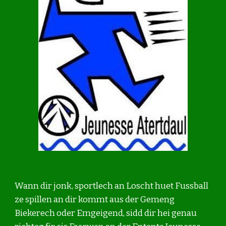
Wann dir jonk, sportlech an Loscht huet Fussball 
ze spillen an dir kommt aus der Gemeng 
Biekerech oder Emgeigend, sidd dir hei genau 