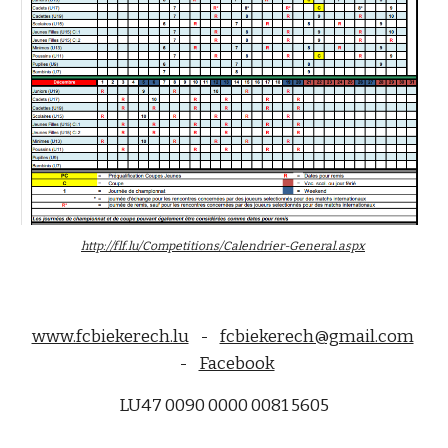
http://flf.lu/Competitions/Calendrier-General.aspx
www.fcbiekerech.lu
-
fcbiekerech@gmail.com
-
Facebook
LU47 0090 0000 0081 5605