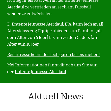
richteg fir eis Faarwen an der Entente Jeunesse 
Aterdaul ze vertrieden an sech am Fussball 
weider ze entwéckelen.
D'Entente Jeunesse Aterdaul, EJA, kann iech an all 
Altersklass eng Equipe ubieden vun Bambini [ab 
dem Alter vun 5 Joer] bis hin zu den Cadets [am 
Alter vun 16 Joer]    
Bei Intresse keent der Iech gären bei eis mellen!
Méi Informatiounen fannt dir och um Site vun 
der 
Entente Jeunesse Aterdaul
Aktuell News